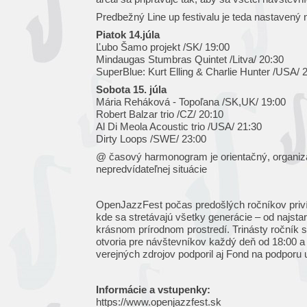
Predbežný Line up festivalu je teda nastavený 
Piatok 14.júla
Ľubo Šamo projekt /SK/ 19:00
Mindaugas Stumbras Quintet /Litva/ 20:30
SuperBlue: Kurt Elling & Charlie Hunter /USA/ 
Sobota 15. júla
Mária Reháková - Topoľana /SK,UK/ 19:00
Robert Balzar trio /CZ/ 20:10
Al Di Meola Acoustic trio /USA/ 21:30
Dirty Loops /SWE/ 23:00
@ časový harmonogram je orientačný, organizá
nepredvídateľnej situácie
OpenJazzFest počas predošlých ročníkov privíta
kde sa stretávajú všetky generácie – od najstar
krásnom prírodnom prostredí. Trinásty ročník sa
otvoria pre návštevníkov každý deň od 18:00 a 
verejných zdrojov podporil aj Fond na podporu
Informácie a vstupenky:
https://www.openjazzfest.sk