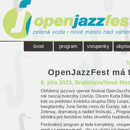
úvod
program
vstupenky
ubyto
T
OpenJazzFest má 
6. júla 2023
, Bratislava/Nové M
Obľúbený jazzový openair festival OpenJazzF
rok naozaj hviezdny LineUp. Okrem Kurta Elling
kde sa predstaví švédska skupina Dirty Loops.
basgitaristky Juna Serita cestu do Európy, tak
Zelenay, dramaturg a riaditeľ festivalu, „ Progr
lahôdka pre fanúšikov tohto skvelého hudobník
Festivalový program je teda kompletný, vstupe
areál sa pripravuje tak, aby sa všetci návštevní