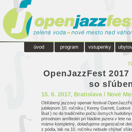
úvod
program
vstupenky
ubyto
T
OpenJazzFest 2017
so sľúbe
15. 6. 2017
, Bratislava / Nové M
Obľúbený jazzový openair festival OpenJazzFes
jubilejnom 10. ročníku ( Kenny Garrett, Ľudov
Bud ) no do tradičného počtu ôsmych hudobných
prírodnom amfiteátri pri hladine jazera v let
máme kompletný, dolaďujeme organizačné detail
z pódia, tak na 10. ročníku nebude chýbať sľúb