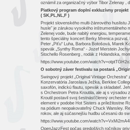
oznámil za organizačný výbor Tibor Zelenay , dr
Piatkový program doplní exkluzívny projekt
( SK,PL,NL,F )
Projekt slovenského multi-žánrového huslistu 
husle" je zárukou vysokého inštrumentálneho m
Zelenej vode, bude nabitý energiou, temperame
tento špeciálny koncert Berky Mrenica pozval. 
Peter „Piťu“ Luha, Barbora Botošová, Marek Ko
spevák „Synthy Roma“ - Jozef Merstein Joch
Stochello Rosenberg , rodák z Holandska, mom
https://www.youtube.com/watch?v=otptTGH2o
O sobotný záver festivalu sa postará „Origi
Swingový projekt „Original Vintage Orchestra“ 
Konzervatória Jaroslava Ježka, Berklee Colleg
saxofón, indickú flautu, spevák a skladateľ.
s Orchestrom Petra Kroutila, ale aj s výsadou 
Kroutil postavil svoj šestnásťčlenný orchester 
element v podobe Hot Sisters a príležitostne 
na pódium neopakovateľný Chuck Wansley. Repe
rokov, ale aj súčasnejšiu hudbu učesanú do sw
https://www.youtube.com/watch?v=VxMi2mA4
OpenJazzFest počas predošlých ročníkov privítal