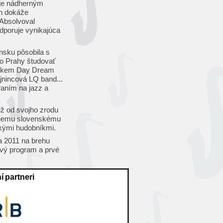
uje nádherným
nn dokáže
 Absolvoval
dporuje vynikajúca
nsku pôsobila s
do Prahy študovať
zlíkem Day Dream
jnincová LQ band...
aním na jazz a
už od svojho zrodu
ívnemu slovenskému
skými hudobníkmi.
la 2011 na brehu
vý program a prvé
í partneri
Hlavný m