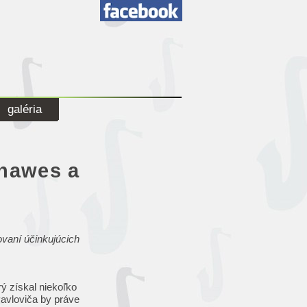
galéria
Chawes a
ovaní účinkujúcich
ý získal niekoľko
Pavloviča by práve