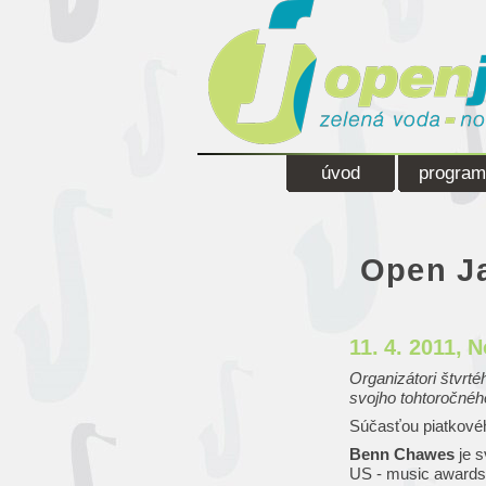
úvod
program
Open Ja
11. 4. 2011
, 
Organizátori štvrt
svojho tohtoročného
Súčasťou piatkové
Benn Chawes
je s
US - music awards,