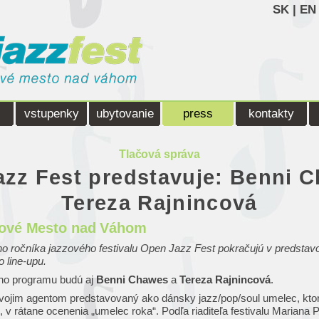
SK
|
EN
vstupenky
ubytovanie
press
kontakty
Tlačová správa
zz Fest predstavuje: Benni 
Tereza Rajnincová
Nové Mesto nad Váhom
ého ročníka jazzového festivalu Open Jazz Fest pokračujú v predstav
 line-upu.
ho programu budú aj
Benni Chawes
a
Tereza Rajnincová
.
vojim agentom predstavovaný ako dánsky jazz/pop/soul umelec, ktor
 v rátane ocenenia „umelec roka“. Podľa riaditeľa festivalu Mariana 