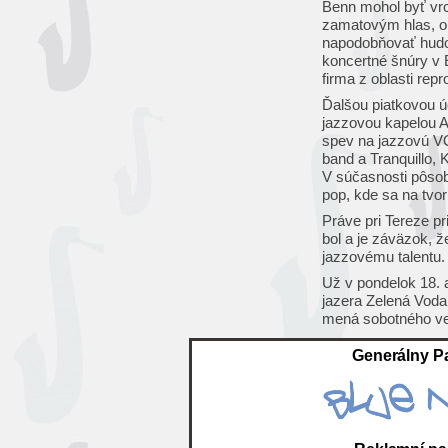
Benn mohol byť vr
zamatovým hlas, o
napodobňovať hudob
koncertné šnúry v 
firma z oblasti re
Ďalšou piatkovou ú
jazzovou kapelou A
spev na jazzovú V
band a Tranquillo,
V súčasnosti pôsob
pop, kde sa na tvor
Práve pri Tereze p
bol a je záväzok, 
jazzovému talentu.
Už v pondelok 18. a
jazera Zelená Vod
mená sobotného več
neri
Generálny Pa