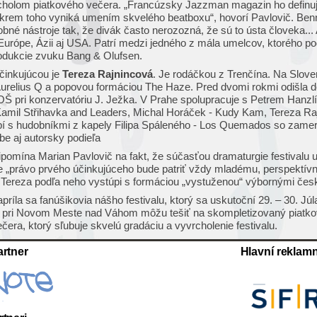
cholom piatkového večera. „Francúzsky Jazzman magazin ho defin
krem toho vyniká umením skvelého beatboxu“, hovorí Pavlovič. Be
né nástroje tak, že divák často nerozozná, že sú to ústa človeka...
Európe, Ázii aj USA. Patrí medzi jedného z mála umelcov, ktorého po
produkcie zvuku Bang & Olufsen.
činkujúcou je
Tereza Rajnincová
. Je rodáčkou z Trenčína. Na Slove
urelius Q a popovou formáciou The Haze. Pred dvomi rokmi odišla 
OŠ pri konzervatóriu J. Ježka. V Prahe spolupracuje s Petrem Han
 Kamil Střihavka and Leaders, Michal Horáček - Kudy Kam, Tereza Ra
í s hudobníkmi z kapely Filipa Spáleného - Los Quemados so zamer
be aj autorsky podieľa
ripomína Marian Pavlovič na fakt, že súčasťou dramaturgie festivalu 
že „právo prvého účinkujúceho bude patriť vždy mladému, perspekt
 Tereza podľa neho vystúpi s formáciou „vystuženou“ výbornými če
príla sa fanúšikovia nášho festivalu, ktorý sa uskutoční 29. – 30. Jú
a pri Novom Meste nad Váhom môžu tešiť na skompletizovaný piatko
era, ktorý sľubuje skvelú gradáciu a vyvrcholenie festivalu.
rtner
Hlavní reklamn