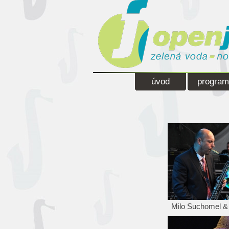
úvod
program
Milo Suchomel &