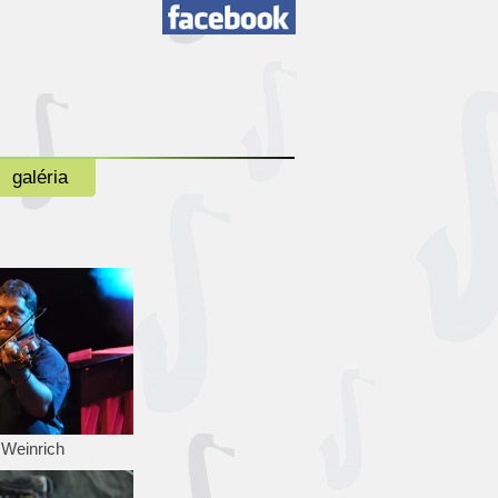
galéria
o Weinrich