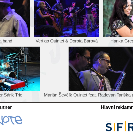
pa band
Vertigo Quintet & Dorota Barová
Hanka Greg
r Sárik Trio
Marián Ševčík Quintet feat. Radovan Tariška 
rtner
Hlavní reklamn