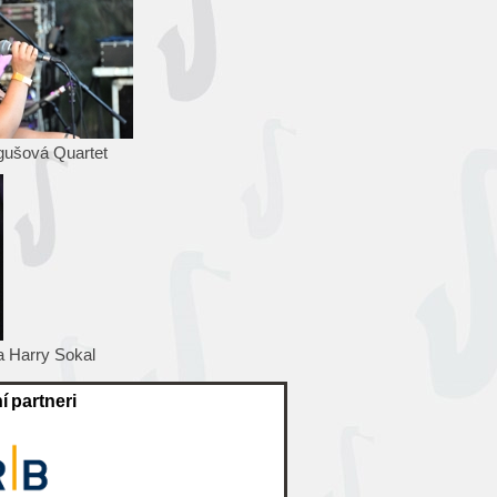
ušová Quartet
a Harry Sokal
í partneri
Hlavný m