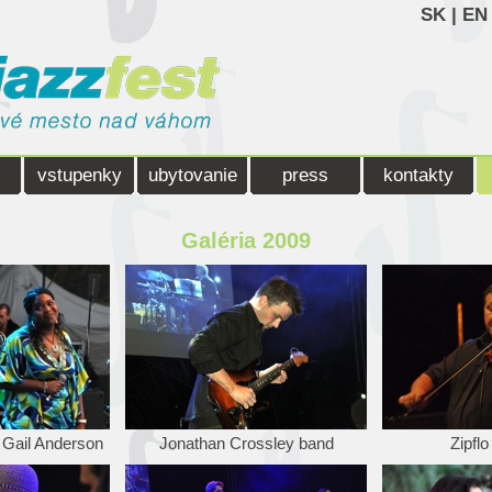
SK
|
EN
vstupenky
ubytovanie
press
kontakty
Galéria 2009
 Gail Anderson
Jonathan Crossley band
Zipfl